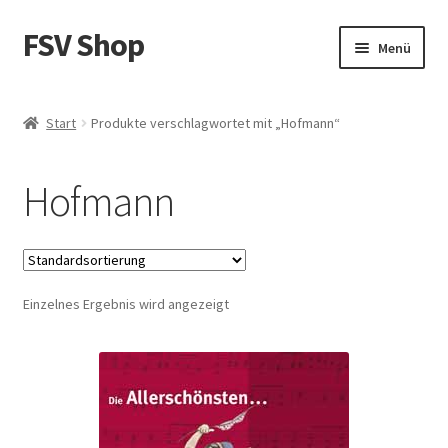
FSV Shop
Zur
Zum
Menü
Navigation
Inhalt
springen
springen
Start
Start
Produkte verschlagwortet mit „Hofmann“
AGB
Hofmann
Datenschutzerklärung
Impressum
Einzelnes Ergebnis wird angezeigt
Kasse
Mein Konto
Versandarten