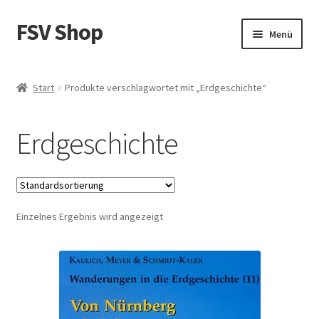
FSV Shop
Zur
Zum
Menü
Navigation
Inhalt
springen
springen
Start
Start
Produkte verschlagwortet mit „Erdgeschichte“
AGB
Erdgeschichte
Datenschutzerklärung
Impressum
Einzelnes Ergebnis wird angezeigt
Kasse
Mein Konto
Versandarten