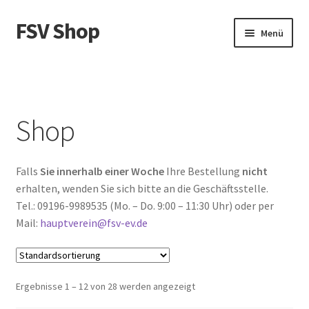
FSV Shop
Zur
Zum
Menü
Navigation
Inhalt
springen
springen
Start
AGB
Shop
Datenschutzerklärung
Falls
Sie innerhalb einer Woche
Ihre Bestellung
nicht
Impressum
erhalten, wenden Sie sich bitte an die Geschäftsstelle.
Tel.: 09196-9989535 (Mo. – Do. 9:00 – 11:30 Uhr) oder per
Kasse
Mail:
hauptverein@fsv-ev.de
Mein Konto
Versandarten
Ergebnisse 1 – 12 von 28 werden angezeigt